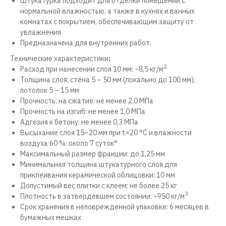
Штукатурка подходит для отделки помещений с
нормальной влажностью, а также в кухнях и ванных
комнатах с покрытием, обеспечивающим защиту от
увлажнения.
Предназначена для внутренних работ.
Технические характеристики
:
2
Расход при нанесении слоя 10 мм: ~8,5 кг/м
Толщина слоя: стена 5 – 50 мм (локально до 100 мм),
потолок 5 – 15 мм
Прочность: на сжатие: не менее 2,0 МПа
Прочность на изгиб: не менее 1,0 МПа
Адгезия к бетону: не менее 0,3 МПа
Высыхание слоя 15–20 мм при t=20 °С и влажности
воздуха 60 %: около 7 суток*
Максимальный размер фракции: до 1,25 мм
Минимальная толщина штукатурного слоя для
приклеивания керамической облицовки: 10 мм
Допустимый вес плитки с клеем: не более 25 кг
3
Плотность в затвердевшем состоянии: ~950 кг/м
Срок хранения в неповрежденной упаковке: 6 месяцев в
бумажных мешках