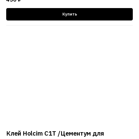
Купить
Клей Holcim С1Т /Цементум для