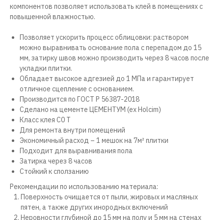
компонентов позволяет использовать клей в помещениях с
повышенной влажностью.
Позволяет ускорить процесс облицовки: раствором
можно выравнивать основание пола с перепадом до 15
мм, затирку швов можно производить через 8 часов после
укладки плитки.
Обладает высокое адгезией до 1 МПа и гарантирует
отличное сцепление с основанием.
Производится по ГОСТ Р 56387-2018
Сделано на цементе ЦЕМЕНТУМ (ex Holcim)
Класс клея С0 Т
Для ремонта внутри помещений
Экономичный расход – 1 мешок на 7м² плитки
Подходит для выравнивания пола
Затирка через 8 часов
Стойкий к сползанию
Рекомендации по использованию материала:
Поверхность очищается от пыли, жировых и масляных
пятен, а также других инородных включений
Неровности глубиной до 15 мм на полу и 5 мм на стенах