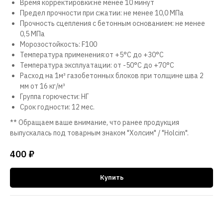
Время корректировки:не менее 10 минут
Предел прочности при сжатии: не менее 10,0 МПа
Прочность сцепления с бетонным основанием: не менее
0,5 МПа
Морозостойкость: F100
Температура применения:от +5°С до +30°С
Температура эксплуатации: от -50°С до +70°С
Расход на 1м³ газобетонных блоков при толщине шва 2
мм от 16 кг/м³
Группа горючести: НГ
Срок годности: 12 мес.
** Обращаем ваше внимание, что ранее продукция
выпускалась под товарным знаком "Холсим" / "Holcim".
400
₽
Купить